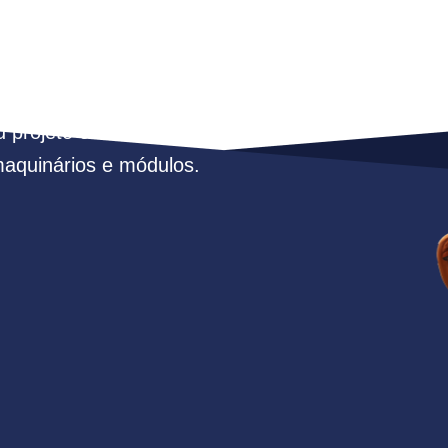
ócio precisar,
u projeto com nossa
maquinários e módulos.