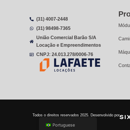
Pr
(31) 4007-2448
Módul
(31) 98498-7365
União Comercial Barão S/A
Cami
Locação e Empreendimentos
Máqu
CNPJ: 24.013.278/0006-76
Cont
Todos o direitos reservados 2025. Desenvolvido por
Portuguese