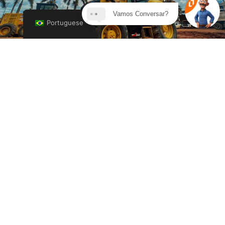
Vamos Conversar?
Portuguese
Blog
Como montar o combo ideal de
máquinas para sua obra: integração
que gera produtividade
Leia mais