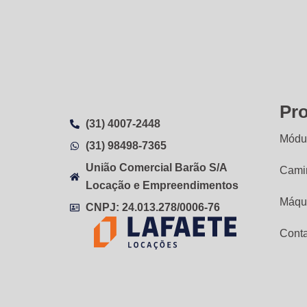
Pr
(31) 4007-2448
Módul
(31) 98498-7365
União Comercial Barão S/A
Cami
Locação e Empreendimentos
Máqu
CNPJ: 24.013.278/0006-76
Cont