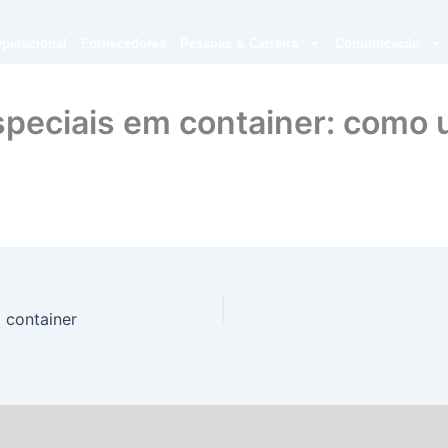
peracional
Fornecedores
Pessoas & Carreira
Comunicação
peciais em container: como ut
 container