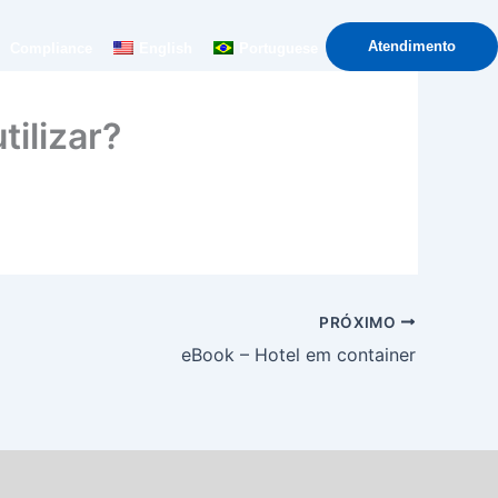
Atendimento
Compliance
English
Portuguese
ilizar?
PRÓXIMO
eBook – Hotel em container