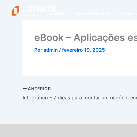
Ir
para
A Lafaete
Nossos Negócios
Gestão O
o
conteúdo
eBook – Aplicações es
Por
admin
/
fevereiro 19, 2025
ANTERIOR
Infográfico – 7 dicas para montar um negócio em