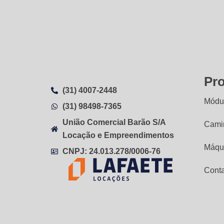
Pr
(31) 4007-2448
Módul
(31) 98498-7365
União Comercial Barão S/A
Cami
Locação e Empreendimentos
Máqu
CNPJ: 24.013.278/0006-76
Cont