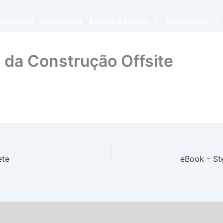
peracional
Fornecedores
Pessoas & Carreira
Comunicação
a da Construção Offsite
ete