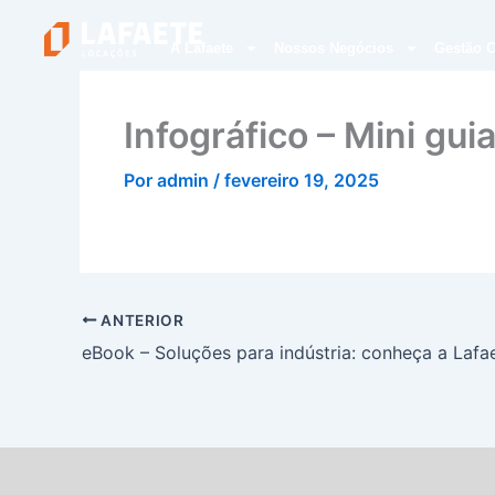
Ir
para
A Lafaete
Nossos Negócios
Gestão O
o
conteúdo
Infográfico – Mini gui
Por
admin
/
fevereiro 19, 2025
ANTERIOR
eBook – Soluções para indústria: conheça a Lafa