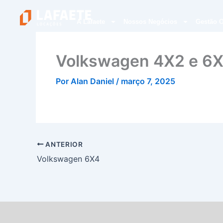
Ir
para
A Lafaete
Nossos Negócios
Gestão O
o
conteúdo
Volkswagen 4X2 e 6
Por
Alan Daniel
/
março 7, 2025
ANTERIOR
Volkswagen 6X4