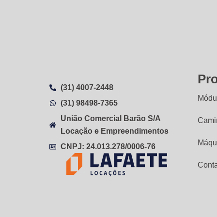
Pr
(31) 4007-2448
Módul
(31) 98498-7365
União Comercial Barão S/A
Cami
Locação e Empreendimentos
Máqu
CNPJ: 24.013.278/0006-76
Cont