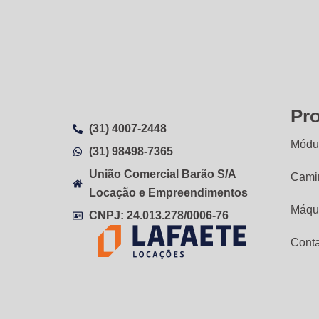
Pr
(31) 4007-2448
Módul
(31) 98498-7365
União Comercial Barão S/A
Cami
Locação e Empreendimentos
Máqu
CNPJ: 24.013.278/0006-76
Cont