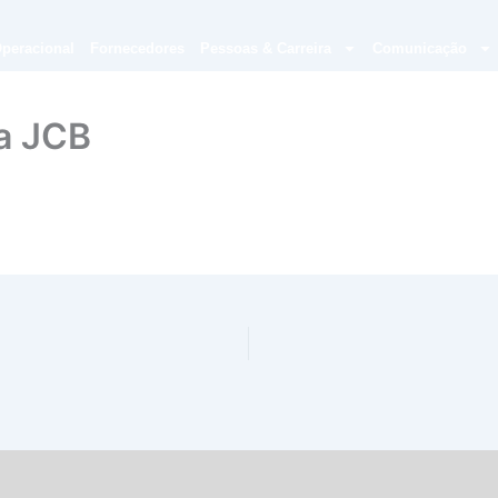
peracional
Fornecedores
Pessoas & Carreira
Comunicação
ca JCB