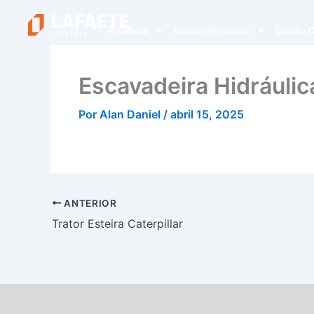
Ir
para
A Lafaete
Nossos Negócios
Gestão O
o
conteúdo
Escavadeira Hidráuli
Por
Alan Daniel
/
abril 15, 2025
ANTERIOR
Trator Esteira Caterpillar